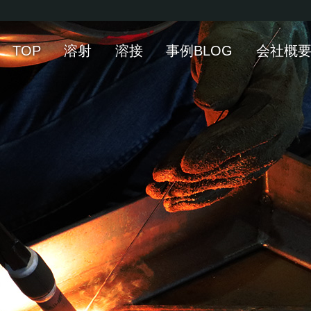
着した鉄工所、杉本製作
TOP
溶射
溶接
事例BLOG
会社概