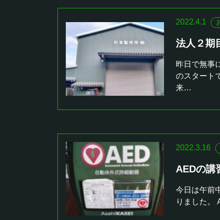
2022.4.1
法人２期
昨日で無事
のスタート
来…
2022.3.16
AEDの講
今日は午前
りました。