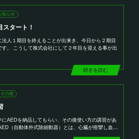
お知らせ
目スタート！
に法人１期目を終えることが出来き、今日から２期目
です。 こうして株式会社にして２年目を迎える事が出
続きを読む
その他
習
中にAEDを納品してもらい、その後使い方の講習があ
 AED（自動体外式除細動器）とは、心臓が痙攣し血…