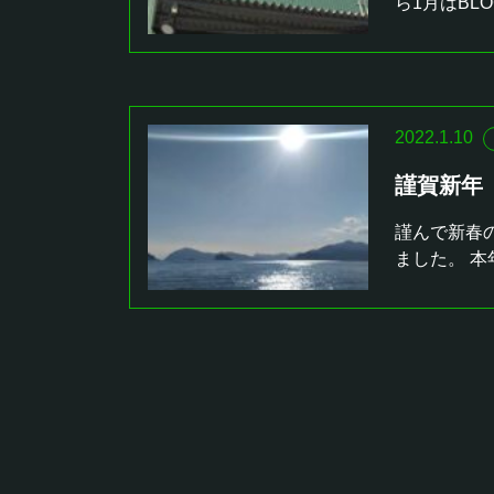
ら1月はBLO
2022.1.10
謹賀新年
謹んで新春
ました。 本
投稿ナビゲーション